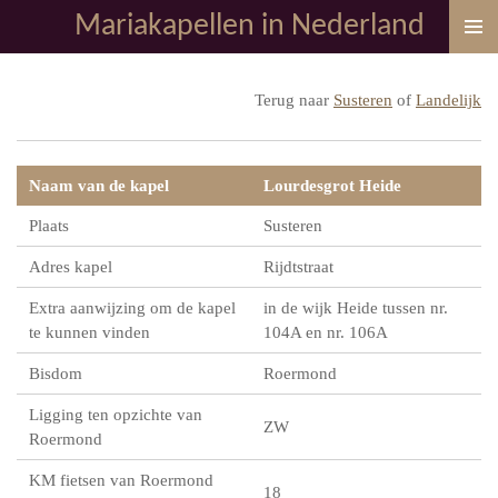
Mariakapellen in Nederland
Ga
direct
naar
Terug naar
Susteren
of
Landelijk
de
hoofdinhoud
Naam van de kapel
Lourdesgrot Heide
Plaats
Susteren
Adres kapel
Rijdtstraat
Extra aanwijzing om de kapel
in de wijk Heide tussen nr.
te kunnen vinden
104A en nr. 106A
Bisdom
Roermond
Ligging ten opzichte van
ZW
Roermond
KM fietsen van Roermond
18