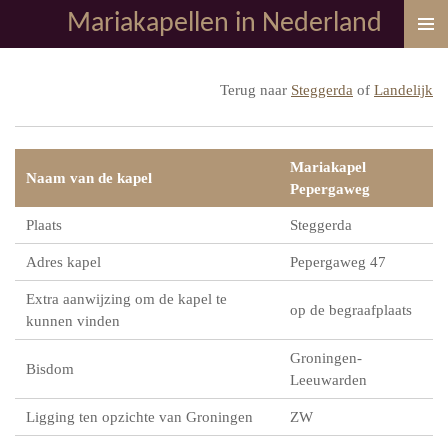
Mariakapellen in Nederland
Ga
direct
naar
Terug naar
Steggerda
of
Landelijk
de
hoofdinhoud
Mariakapel
Naam van de kapel
Pepergaweg
Plaats
Steggerda
Adres kapel
Pepergaweg 47
Extra aanwijzing om de kapel te
op de begraafplaats
kunnen vinden
Groningen-
Bisdom
Leeuwarden
Ligging ten opzichte van Groningen
ZW