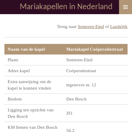
Mariakapellen in Nederland
Ga
direct
naar
Terug naar
Someren-Eind
of
Landelijk
de
hoofdinhoud
Naam van de kapel
Mariakapel Coöperatiestraat
Plaats
Someren-Eind
Adres kapel
Coöperatiestraat
Extra aanwijzing om de
tegenover nr. 12
kapel te kunnen vinden
Bisdom
Den Bosch
Ligging ten opzichte van
ZO
Den Bosch
KM fietsen van Den Bosch
56,2