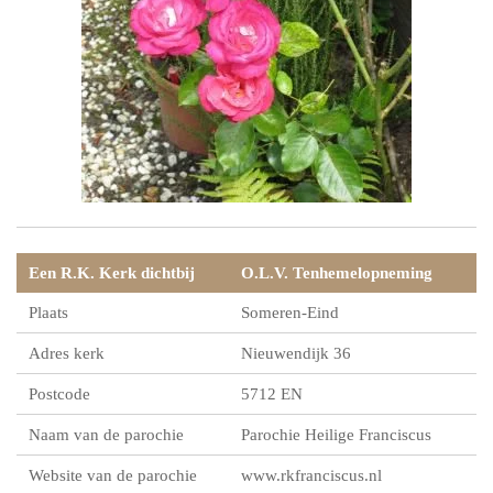
Een R.K. Kerk dichtbij
O.L.V. Ten­hemel­op­ne­ming
Plaats
Someren-Eind
Adres kerk
Nieuwendijk 36
Postcode
5712 EN
Naam van de parochie
Parochie Heilige Franciscus
Website van de parochie
www.rkfranciscus.nl