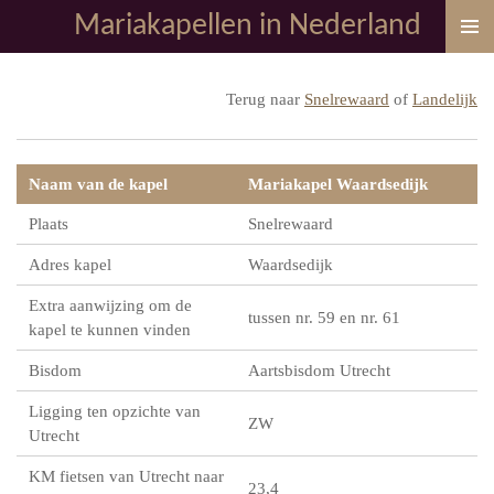
Mariakapellen in Nederland
Ga
direct
naar
Terug naar
Snelrewaard
of
Landelijk
de
hoofdinhoud
Naam van de kapel
Mariakapel Waardsedijk
Plaats
Snelrewaard
Adres kapel
Waardsedijk
Extra aanwijzing om de
tussen nr. 59 en nr. 61
kapel te kunnen vinden
Bisdom
Aartsbisdom Utrecht
Ligging ten opzichte van
ZW
Utrecht
KM fietsen van Utrecht naar
23,4