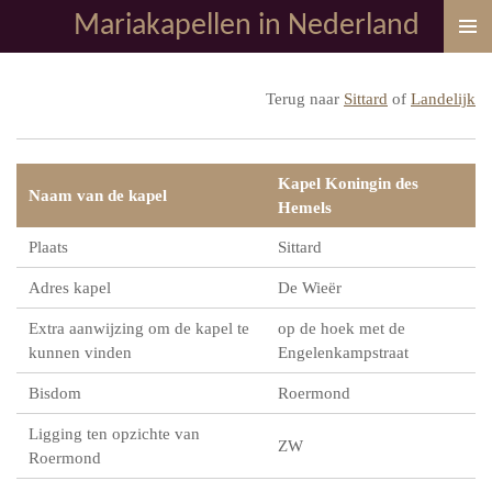
Mariakapellen in Nederland
Ga
direct
naar
Terug naar
Sittard
of
Landelijk
de
hoofdinhoud
Kapel Koningin des
Naam van de kapel
Hemels
Plaats
Sittard
Adres kapel
De Wieër
Extra aanwijzing om de kapel te
op de hoek met de
kunnen vinden
Engelenkampstraat
Bisdom
Roermond
Ligging ten opzichte van
ZW
Roermond