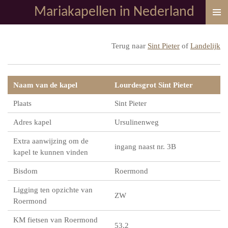
Mariakapellen in Nederland
Ga
direct
naar
Terug naar
Sint Pieter
of
Landelijk
de
hoofdinhoud
Naam van de kapel
Lourdesgrot Sint Pieter
Plaats
Sint Pieter
Adres kapel
Ursulinenweg
Extra aanwijzing om de
ingang naast nr. 3B
kapel te kunnen vinden
Bisdom
Roermond
Ligging ten opzichte van
ZW
Roermond
KM fietsen van Roermond
53,2