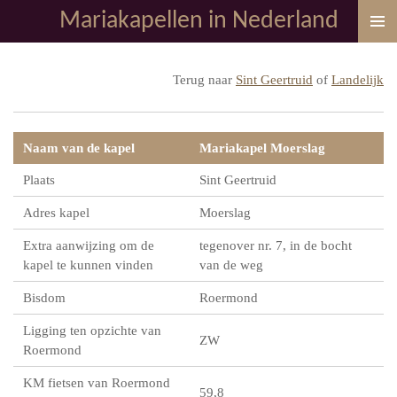
Mariakapellen in Nederland
Ga
direct
naar
Terug naar
Sint Geertruid
of
Landelijk
de
hoofdinhoud
Naam van de kapel
Mariakapel Moerslag
Plaats
Sint Geertruid
Adres kapel
Moerslag
Extra aanwijzing om de
tegenover nr. 7, in de bocht
kapel te kunnen vinden
van de weg
Bisdom
Roermond
Ligging ten opzichte van
ZW
Roermond
KM fietsen van Roermond
59,8