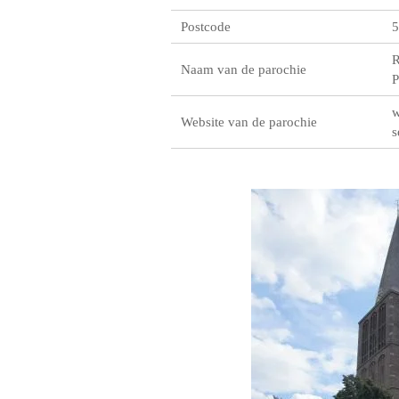
Postcode
5
R
Naam van de parochie
P
w
Website van de parochie
s