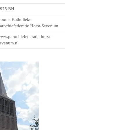
975 BH
ooms Katholieke
arochiefederatie Horst-Sevenum
ww.parochiefederatie-horst-
evenum.nl