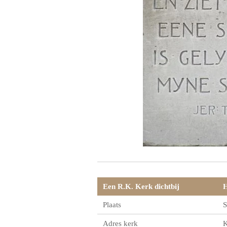
Een R.K. Kerk dichtbij
H
Plaats
S
Adres kerk
K