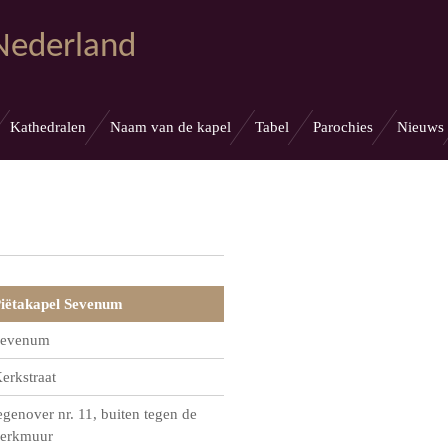
 Nederland
Kathedralen
Naam van de kapel
Tabel
Parochies
Nieuws
iëtakapel Sevenum
evenum
erkstraat
egenover nr. 11, buiten tegen de
erkmuur