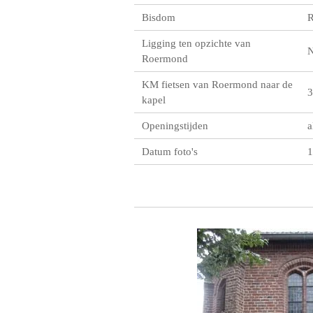
Bisdom
R
Ligging ten opzichte van
Roermond
KM fietsen van Roermond naar de
3
kapel
Openingstijden
a
Datum foto's
1