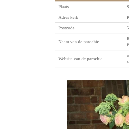
Plaats
S
Adres kerk
K
Postcode
5
R
Naam van de parochie
P
w
Website van de parochie
s