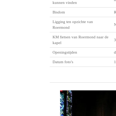
kunnen vinden
Bisdom
R
Ligging ten opzichte van
Roermond
KM fietsen van Roermond naar de
3
kapel
Openingstijden
d
Datum foto's
1