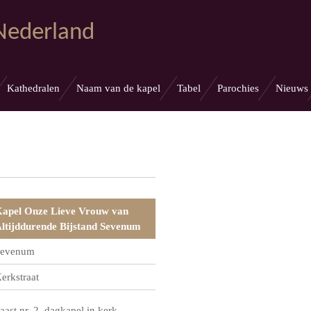
 Nederland
Kathedralen
Naam van de kapel
Tabel
Parochies
Nieuws
apel Onze Lieve Vrouw van
ltijddurende Bijstand Sevenum
evenum
erkstraat
aast nr. 2, dagkapel in kerk