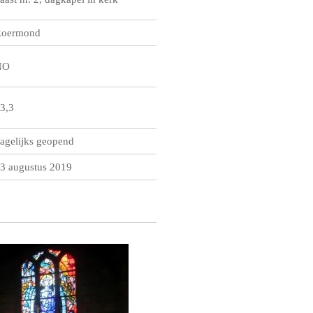
oermond
NO
3,3
agelijks geopend
3 augustus 2019