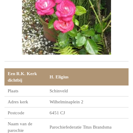
Een R.K. Kerk
H. Eligius
dichtbij
Plaats
Schinveld
Adres kerk
Wilhelminaplein 2
Postcode
6451 CJ
Naam van de
Parochiefederatie Titus Brandsma
parochie