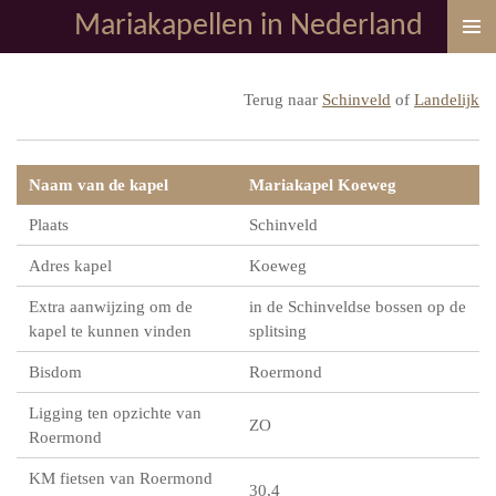
Mariakapellen in Nederland
Ga
direct
naar
Terug naar
Schinveld
of
Landelijk
de
hoofdinhoud
Naam van de kapel
Mariakapel Koeweg
Plaats
Schinveld
Adres kapel
Koeweg
Extra aanwijzing om de
in de Schinveldse bossen op de
kapel te kunnen vinden
splitsing
Bisdom
Roermond
Ligging ten opzichte van
ZO
Roermond
KM fietsen van Roermond
30,4