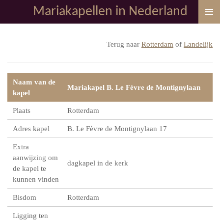
Mariakapellen in Nederland
Ga
direct
naar
Terug naar
Rotterdam
of
Landelijk
de
hoofdinhoud
Naam van de
Mariakapel B. Le Fèvre de Montignylaan
kapel
Plaats
Rotterdam
Adres kapel
B. Le Fèvre de Montignylaan 17
Extra
aanwijzing om
dagkapel in de kerk
de kapel te
kunnen vinden
Bisdom
Rotterdam
Ligging ten