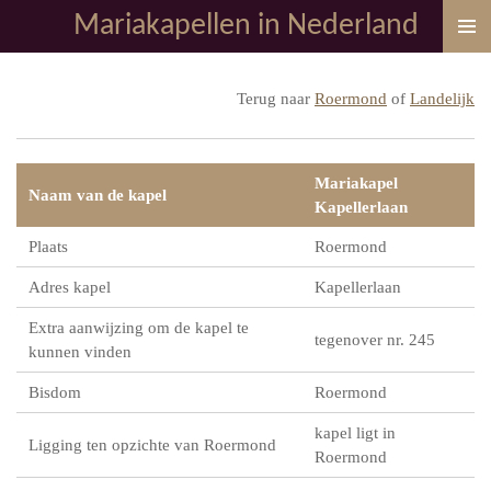
Mariakapellen in Nederland
Ga
direct
naar
Terug naar
Roermond
of
Landelijk
de
hoofdinhoud
Mariakapel
Naam van de kapel
Kapellerlaan
Plaats
Roermond
Adres kapel
Kapellerlaan
Extra aanwijzing om de kapel te
tegenover nr. 245
kunnen vinden
Bisdom
Roermond
kapel ligt in
Ligging ten opzichte van Roermond
Roermond