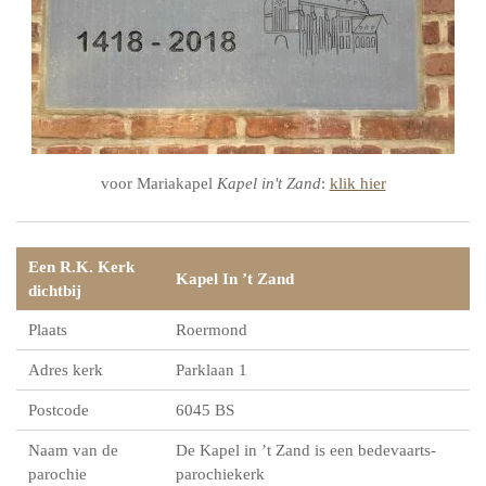
voor Mariakapel
Kapel in't Zand
:
klik hier
Een R.K. Kerk
Kapel In ’t Zand
dichtbij
Plaats
Roermond
Adres kerk
Parklaan 1
Postcode
6045 BS
Naam van de
De Kapel in ’t Zand is een bedevaarts-
parochie
parochiekerk