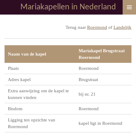
Mariakapellen in Nederland
Ga
direct
naar
Terug naar
Roermond
of
Landelijk
de
hoofdinhoud
Mariakapel Brugstraat
Naam van de kapel
Roermond
Plaats
Roermond
Adres kapel
Brugstraat
Extra aanwijzing om de kapel te
bij nr. 21
kunnen vinden
Bisdom
Roermond
Ligging ten opzichte van
kapel ligt in Roermond
Roermond