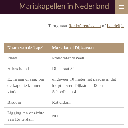
Mariakapellen in Nederland
Ga
direct
naar
Terug naar
Roelofarendsveen
of
Landelijk
de
hoofdinhoud
Naam van de kapel
Mariakapel Dijkstraat
Plaats
Roelofarendsveen
Adres kapel
Dijkstraat 34
Extra aanwijzing om
ongeveer 10 meter het paadje in dat
de kapel te kunnen
loopt tussen Dijkstraat 32 en
vinden
Schoolbaan 4
Bisdom
Rotterdam
Ligging ten opzichte
NO
van Rotterdam