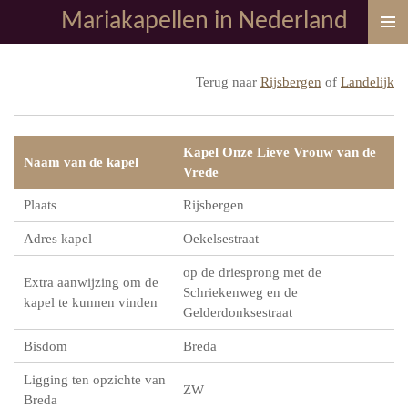
Mariakapellen in Nederland
Ga
direct
naar
Terug naar
Rijsbergen
of
Landelijk
de
hoofdinhoud
Kapel Onze Lieve Vrouw van de
Naam van de kapel
Vrede
Plaats
Rijsbergen
Adres kapel
Oekelsestraat
op de driesprong met de
Extra aanwijzing om de
Schriekenweg en de
kapel te kunnen vinden
Gelderdonksestraat
Bisdom
Breda
Ligging ten opzichte van
ZW
Breda