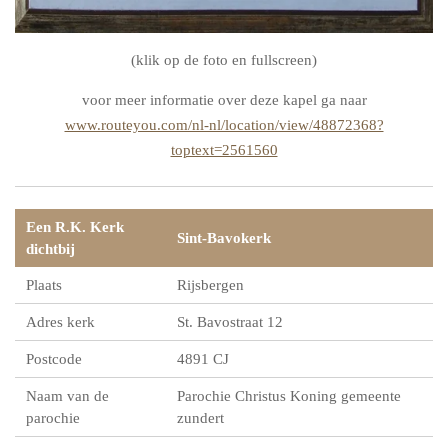
(klik op de foto en fullscreen)
voor meer informatie over deze kapel ga naar
www.routeyou.com/nl-nl/location/view/48872368?
toptext=2561560
Een R.K. Kerk
Sint-Bavokerk
dichtbij
Plaats
Rijsbergen
Adres kerk
St. Bavostraat 12
Postcode
4891 CJ
Naam van de
Parochie Christus Koning gemeente
parochie
zundert