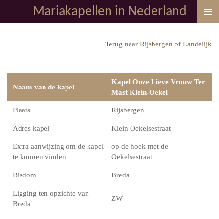
Mariakapellen in Nederland
Ga
direct
naar
Terug naar
Rijsbergen
of
Landelijk
de
hoofdinhoud
Kapel Onze Lieve Vrouw Ter
Naam van de kapel
Mast Klein-Oekel
Plaats
Rijsbergen
Adres kapel
Klein Oekelsestraat
Extra aanwijzing om de kapel
op de hoek met de
te kunnen vinden
Oekelsestraat
Bisdom
Breda
Ligging ten opzichte van
ZW
Breda