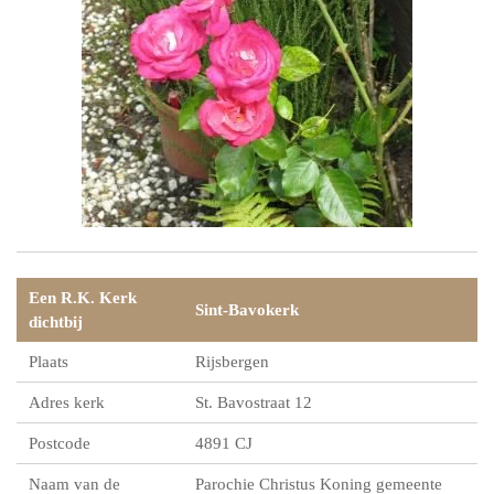
Een R.K. Kerk
Sint-Bavokerk
dichtbij
Plaats
Rijsbergen
Adres kerk
St. Bavostraat 12
Postcode
4891 CJ
Naam van de
Parochie Christus Koning gemeente