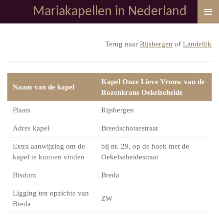
Mariakapellen in Nederland
Ga
direct
naar
Terug naar
Rijsbergen
of
Landelijk
de
hoofdinhoud
Kapel Onze Lieve Vrouw van de
Naam van de kapel
Rozenkrans Oekelseheide
Plaats
Rijsbergen
Adres kapel
Breedschotsestraat
Extra aanwijzing om de
bij nr. 29, op de hoek met de
kapel te kunnen vinden
Oekelseheidestraat
Bisdom
Breda
Ligging ten opzichte van
ZW
Breda