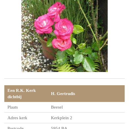
Een R.K. Kerk
H. Gertrudis
dichtbij
Plaats
Beesel
Adres kerk
Kerkplein 2
Postcode
5954 BA