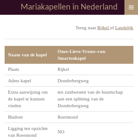
Mariakapellen in Nederland
Ga
direct
naar
Terug naar
Rijkel
of
Landelijk
de
hoofdinhoud
Onze-Lieve-Vrouw-van-
Naam van de kapel
Smartenkapel
Plaats
Rijkel
Adres kapel
Donderbergweg
Extra aanwijzing om
ten zuidwesten van de buurtschap
de kapel te kunnen
aan een splitsing van de
vinden
Donderbergweg
Bisdom
Roermond
Ligging ten opzichte
NO
van Roermond