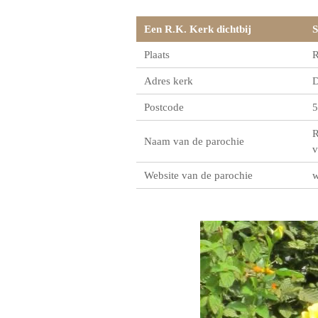
Een R.K. Kerk dichtbij
S
Plaats
R
Adres kerk
D
Postcode
5
R
Naam van de parochie
v
Website van de parochie
w