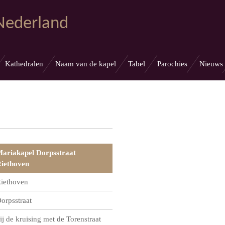
 Nederland
Kathedralen
Naam van de kapel
Tabel
Parochies
Nieuws
ariakapel Dorpsstraat
iethoven
iethoven
orpsstraat
ij de kruising met de Torenstraat