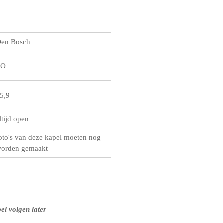
en Bosch
ZO
5,9
ltijd open
oto's van deze kapel moeten nog
orden gemaakt
el volgen later