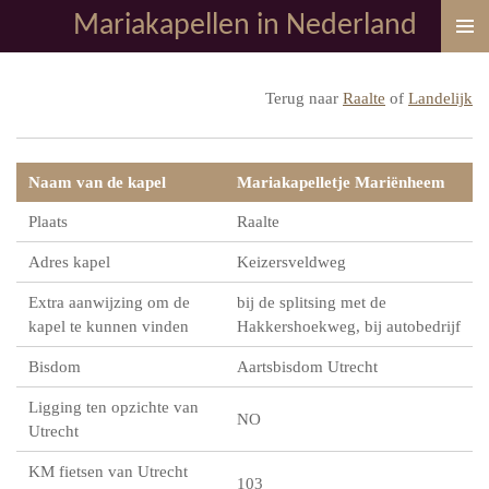
Mariakapellen in Nederland
Ga
direct
naar
Terug naar
Raalte
of
Landelijk
de
hoofdinhoud
Naam van de kapel
Mariakapelletje Mariënheem
Plaats
Raalte
Adres kapel
Keizersveldweg
Extra aanwijzing om de
bij de splitsing met de
kapel te kunnen vinden
Hakkershoekweg, bij autobedrijf
Bisdom
Aartsbisdom Utrecht
Ligging ten opzichte van
NO
Utrecht
KM fietsen van Utrecht
103