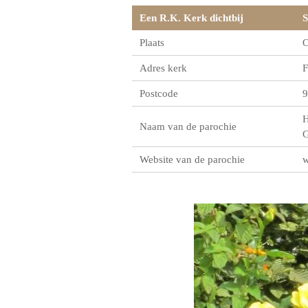
Een R.K. Kerk dichtbij
S
Plaats
O
Adres kerk
F
Postcode
9
H
Naam van de parochie
G
Website van de parochie
w