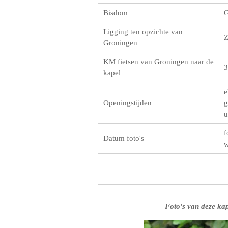
Bisdom
G
Ligging ten opzichte van
Groningen
KM fietsen van Groningen naar de
3
kapel
e
Openingstijden
g
u
f
Datum foto's
w
Foto's van deze kap