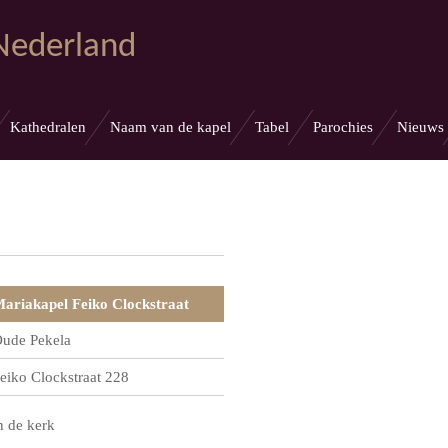
 Nederland
Kathedralen
Naam van de kapel
Tabel
Parochies
Nieuws
ariakapel Feiko Clockstraat
ude Pekela
eiko Clockstraat 228
n de kerk