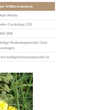
int Willibrorduskerk
ude Pekela
eiko Clockstraat 228
665 BM
eilige Norbertusparochie Oost-
roningen
ww.heiligenorbertusparochie.nl