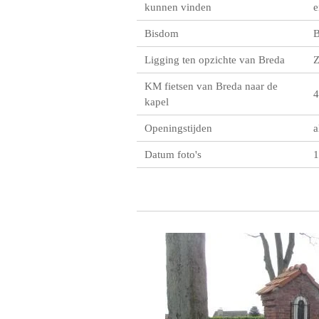
kunnen vinden
e
Bisdom
B
Ligging ten opzichte van Breda
KM fietsen van Breda naar de
4
kapel
Openingstijden
a
Datum foto's
1