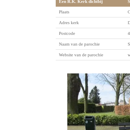
Een R.K. Kerk dichtbij
S
Plaats
O
Adres kerk
D
Postcode
4
Naam van de parochie
S
Website van de parochie
w