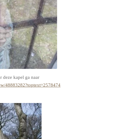
r deze kapel ga naar
iew/48883282?toptext=2578474