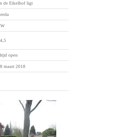
n de Eikelhof ligt
reda
ZW
4,5
ltijd open
8 maart 2018