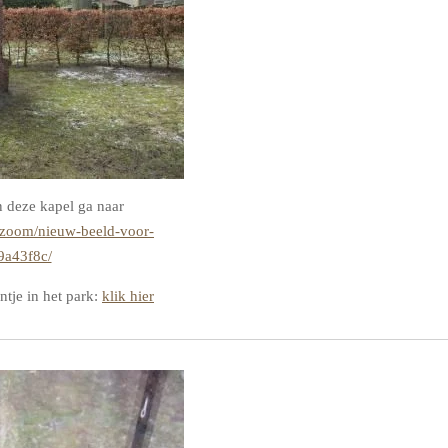
n deze kapel ga naar
zoom/nieuw-beeld-voor-
9a43f8c/
ntje in het park:
klik hier