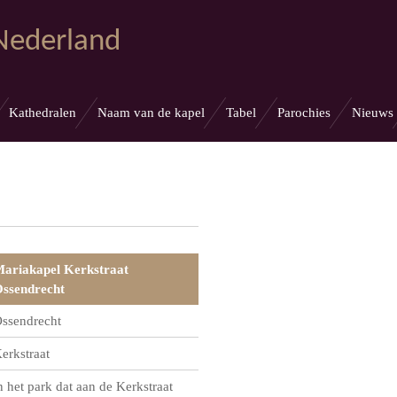
 Nederland
Kathedralen
Naam van de kapel
Tabel
Parochies
Nieuws
ariakapel Kerkstraat
ssendrecht
ssendrecht
erkstraat
n het park dat aan de Kerkstraat