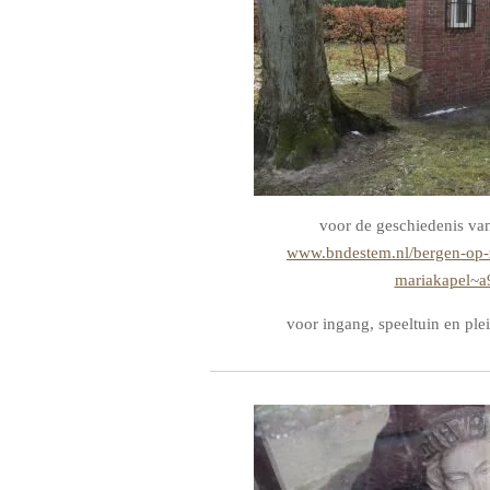
voor de geschiedenis va
www.bndestem.nl/bergen-op-
mariakapel~a
voor ingang, speeltuin en plei