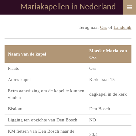
Mariakapellen in Nederland
Ga
direct
naar
Terug naar
Oss
of
Landelijk
de
hoofdinhoud
Moeder Maria van
Naam van de kapel
Oss
Plaats
Oss
Adres kapel
Kerkstraat 15
Extra aanwijzing om de kapel te kunnen
dagkapel in de kerk
vinden
Bisdom
Den Bosch
Ligging ten opzichte van Den Bosch
NO
KM fietsen van Den Bosch naar de
20,4