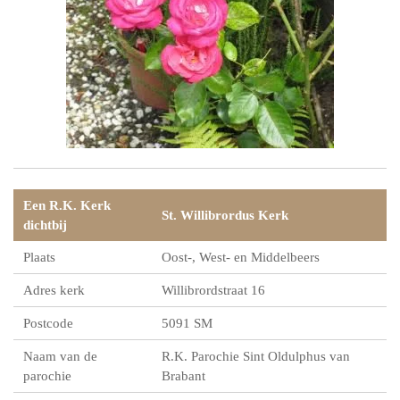
Een R.K. Kerk
St. Willibrordus Kerk
dichtbij
Plaats
Oost-, West- en Middelbeers
Adres kerk
Willibrordstraat 16
Postcode
5091 SM
Naam van de
R.K. Parochie Sint Oldulphus van
parochie
Brabant