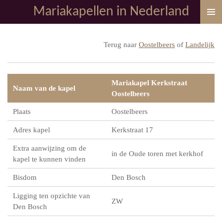
Mariakapellen in Nederland
Ga
direct
naar
Terug naar
Oostelbeers
of
Landelijk
de
hoofdinhoud
Mariakapel Kerkstraat
Naam van de kapel
Oostelbeers
Plaats
Oostelbeers
Adres kapel
Kerkstraat 17
Extra aanwijzing om de
in de Oude toren met kerkhof
kapel te kunnen vinden
Bisdom
Den Bosch
Ligging ten opzichte van
ZW
Den Bosch