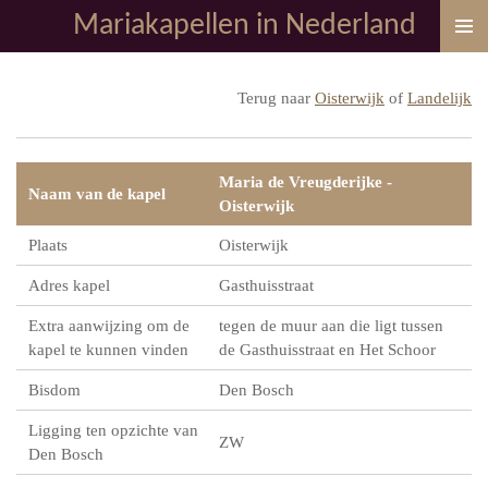
Mariakapellen in Nederland
Ga
direct
naar
Terug naar
Oisterwijk
of
Landelijk
de
hoofdinhoud
Maria de Vreugderijke -
Naam van de kapel
Oisterwijk
Plaats
Oisterwijk
Adres kapel
Gasthuisstraat
Extra aanwijzing om de
tegen de muur aan die ligt tussen
kapel te kunnen vinden
de Gasthuisstraat en Het Schoor
Bisdom
Den Bosch
Ligging ten opzichte van
ZW
Den Bosch