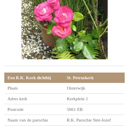
Een R.K. Kerk dichtbij
St. Petruskerk
Plaats
Oisterwijk
Adres kerk
Kerkplein 1
Postcode
5061 EB
Naam van de parochie
R.K. Parochie Sint-Jozef