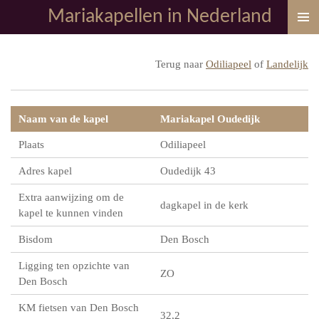
Mariakapellen in Nederland
Ga
direct
naar
Terug naar
Odiliapeel
of
Landelijk
de
hoofdinhoud
Naam van de kapel
Mariakapel Oudedijk
Plaats
Odiliapeel
Adres kapel
Oudedijk 43
Extra aanwijzing om de
dagkapel in de kerk
kapel te kunnen vinden
Bisdom
Den Bosch
Ligging ten opzichte van
ZO
Den Bosch
KM fietsen van Den Bosch
32,2