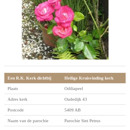
Een R.K. Kerk dichtbij
Heilige Kruisvinding kerk
Plaats
Odiliapeel
Adres kerk
Oudedijk 43
Postcode
5409 AB
Naam van de parochie
Parochie Sint Petrus