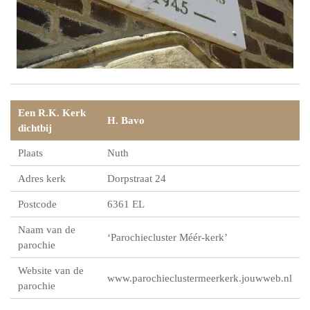
Een R.K. Kerk
H. Bavo
dichtbij
Plaats
Nuth
Adres kerk
Dorpstraat 24
Postcode
6361 EL
Naam van de
‘Parochiecluster Méér-kerk’
parochie
Website van de
www.parochieclustermeerkerk.jouwweb.nl
parochie