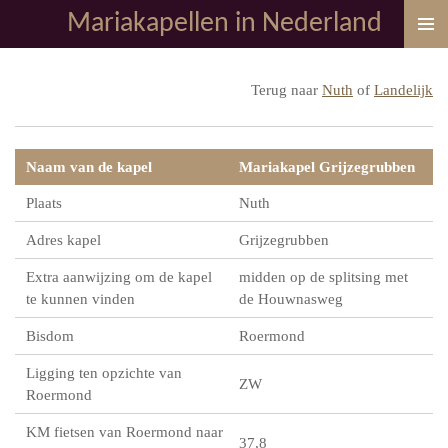
Mariakapellen in Nederland
Ga
direct
naar
Terug naar
Nuth
of
Landelijk
de
hoofdinhoud
Naam van de kapel
Mariakapel Grijzegrubben
Plaats
Nuth
Adres kapel
Grijzegrubben
Extra aanwijzing om de kapel
midden op de splitsing met
te kunnen vinden
de Houwnasweg
Bisdom
Roermond
Ligging ten opzichte van
ZW
Roermond
KM fietsen van Roermond naar
37,8