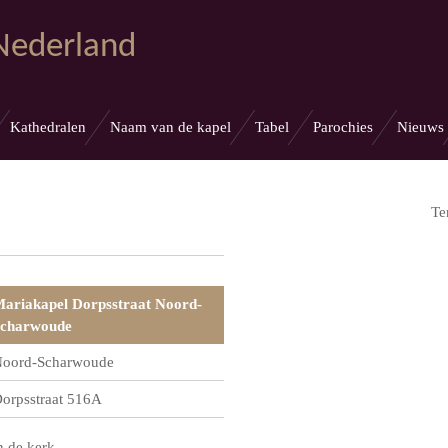
 Nederland
Kathedralen
Naam van de kapel
Tabel
Parochies
Nieuws
Te
ariakapel Dorpsstraat Noord-
charwoude
oord-Scharwoude
orpsstraat 516A
n de kerk