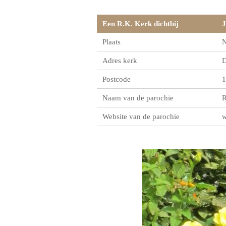
Een R.K. Kerk dichtbij
J
Plaats
N
Adres kerk
D
Postcode
1
Naam van de parochie
R
Website van de parochie
w