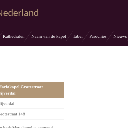
 Nederland
Kathedralen
Naam van de kapel
Tabel
Parochies
Nieuws
ariakapel Grotestraat
ijverdal
ijverdal
rotestraat 148
e kerk/Mariakapel is geopend