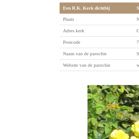
Een R.K. Kerk dichtbij
S
Plaats
N
Adres kerk
G
Postcode
7
Naam van de parochie
S
Website van de parochie
w