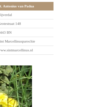
t. Antonius van Padua
ijverdal
rotestraat 148
443 BN
int Marcellinusparochie
ww.sintmarcellinus.nl