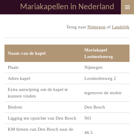
Mariakapellen in Nederland
Ga
direct
naar
Terug naar
Nijmegen
of
Landelijk
de
hoofdinhoud
Mariakapel
Naam van de kapel
Looimolenweg
Plaats
Nijmegen
Adres kapel
Looimolenweg 2
Extra aanwijzing om de kapel te
tegenover de molen
kunnen vinden
Bisdom
Den Bosch
Ligging ten opzichte van Den Bosch
NO
KM fietsen van Den Bosch naar de
46,5