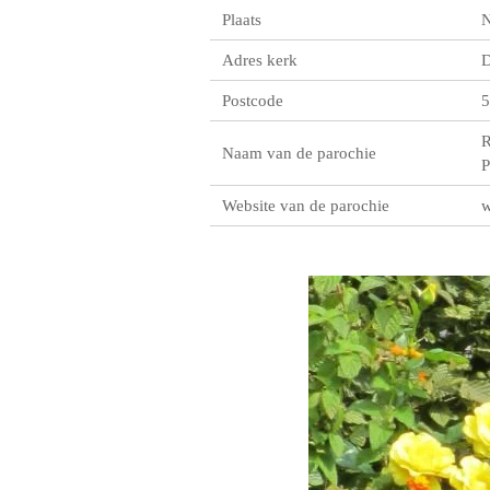
Plaats
N
Adres kerk
D
Postcode
5
R
Naam van de parochie
P
Website van de parochie
w