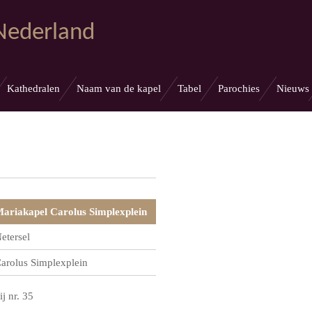
 Nederland
Kathedralen
Naam van de kapel
Tabel
Parochies
Nieuws
ariakapel Carolus Simplexplein
etersel
arolus Simplexplein
ij nr. 35