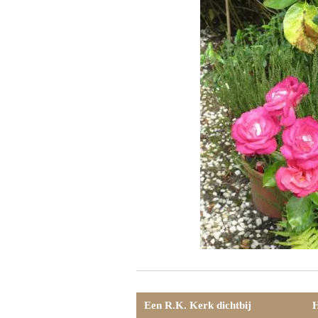
Een R.K. Kerk dichtbij
H