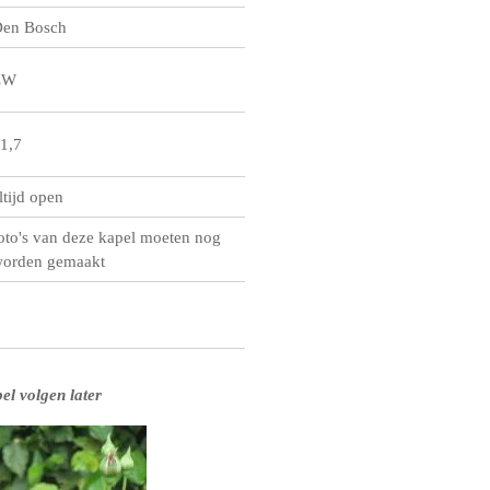
en Bosch
ZW
1,7
ltijd open
oto's van deze kapel moeten nog
orden gemaakt
el volgen later