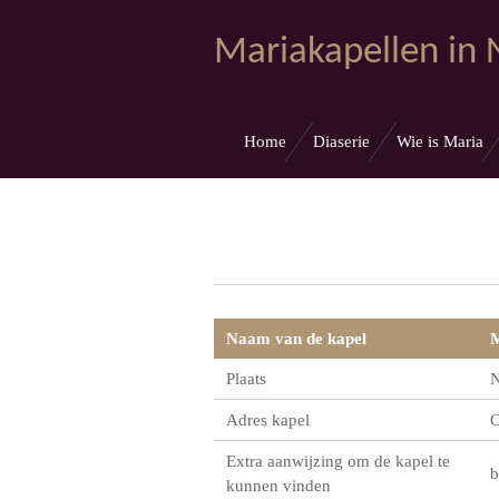
Ga
Mariakapellen in
direct
naar
de
hoofdinhoud
Home
Diaserie
Wie is Maria
Naam van de kapel
M
Plaats
N
Adres kapel
C
Extra aanwijzing om de kapel te
b
kunnen vinden