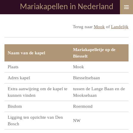
Mariakapellen in Nederland
Ga
direct
naar
Terug naar
Mook
of
Landelijk
de
hoofdinhoud
Mariakapelletje op de
Naam van de kapel
Biesselt
Plaats
Mook
Adres kapel
Biesseltsebaan
Extra aanwijzing om de kapel te
tussen de Lange Baan en de
kunnen vinden
Mooksebaan
Bisdom
Roermond
Ligging ten opzichte van Den
NW
Bosch