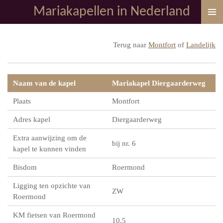
Mariakapellen in Nederland
Ga
direct
naar
Terug naar
Montfort
of
Landelijk
de
hoofdinhoud
Naam van de kapel
Mariakapel Diergaarderweg
Plaats
Montfort
Adres kapel
Diergaarderweg
Extra aanwijzing om de
bij nr. 6
kapel te kunnen vinden
Bisdom
Roermond
Ligging ten opzichte van
ZW
Roermond
KM fietsen van Roermond
10,5