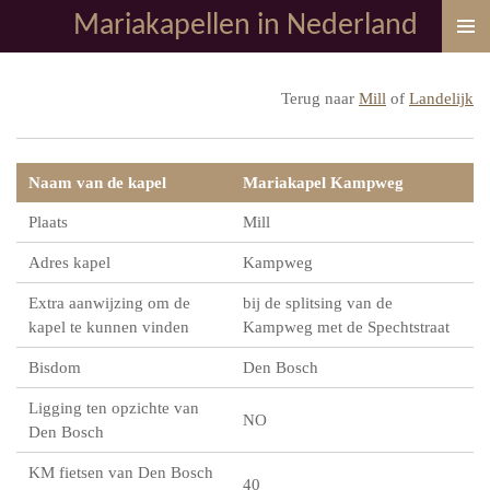
Mariakapellen in Nederland
Ga
direct
naar
Terug naar
Mill
of
Landelijk
de
hoofdinhoud
Naam van de kapel
Mariakapel Kampweg
Plaats
Mill
Adres kapel
Kampweg
Extra aanwijzing om de
bij de splitsing van de
kapel te kunnen vinden
Kampweg met de Spechtstraat
Bisdom
Den Bosch
Ligging ten opzichte van
NO
Den Bosch
KM fietsen van Den Bosch
40