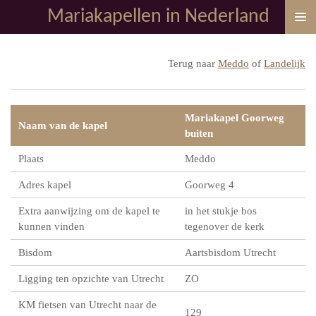
Mariakapellen in Nederland
Ga
direct
naar
Terug naar
Meddo
of
Landelijk
de
hoofdinhoud
Mariakapel Goorweg
Naam van de kapel
buiten
Plaats
Meddo
Adres kapel
Goorweg 4
Extra aanwijzing om de kapel te
in het stukje bos
kunnen vinden
tegenover de kerk
Bisdom
Aartsbisdom Utrecht
Ligging ten opzichte van Utrecht
ZO
KM fietsen van Utrecht naar de
129