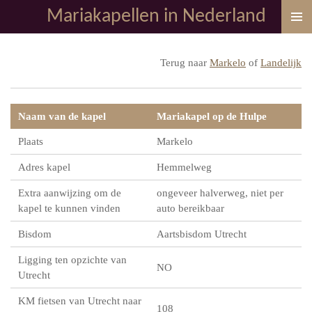
Mariakapellen in Nederland
Ga
direct
naar
Terug naar
Markelo
of
Landelijk
de
hoofdinhoud
Naam van de kapel
Mariakapel op de Hulpe
Plaats
Markelo
Adres kapel
Hemmelweg
Extra aanwijzing om de
ongeveer halverweg, niet per
kapel te kunnen vinden
auto bereikbaar
Bisdom
Aartsbisdom Utrecht
Ligging ten opzichte van
NO
Utrecht
KM fietsen van Utrecht naar
108