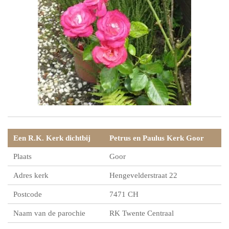
Een R.K. Kerk dichtbij
Petrus en Paulus Kerk Goor
Plaats
Goor
Adres kerk
Hengevelderstraat 22
Postcode
7471 CH
Naam van de parochie
RK Twente Centraal