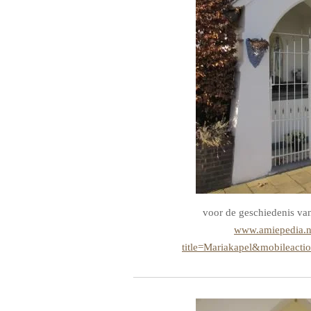
voor de geschiedenis va
www.amiepedia.n
title=Mariakapel&mobileacti