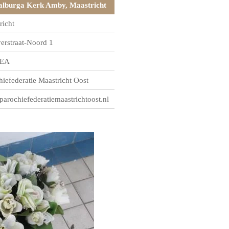
lburga Kerk Amby, Maastricht
richt
rstraat-Noord 1
 EA
hiefederatie Maastricht Oost
arochiefederatiemaastrichtoost.nl