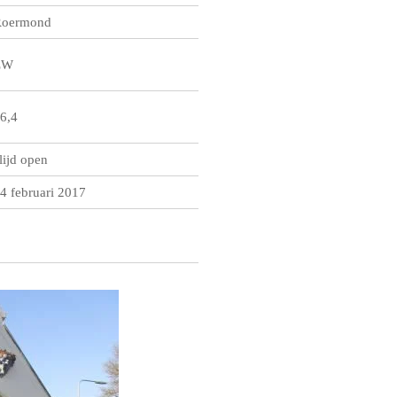
oermond
ZW
6,4
lijd open
4 februari 2017