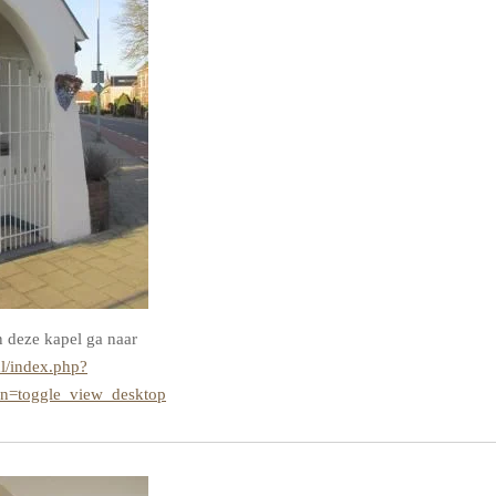
n deze kapel ga naar
l/index.php?
on=toggle_view_desktop