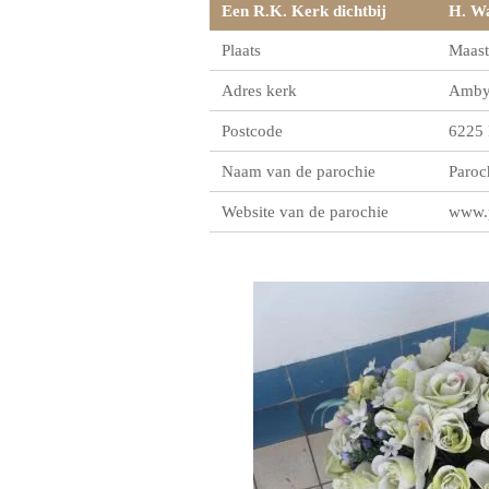
Een R.K. Kerk dichtbij
H. Wa
Plaats
Maast
Adres kerk
Ambye
Postcode
6225
Naam van de parochie
Paroc
Website van de parochie
www.p