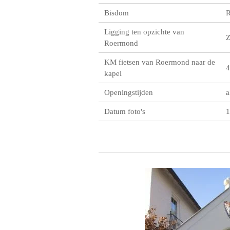
Bisdom
R
Ligging ten opzichte van
Roermond
KM fietsen van Roermond naar de
4
kapel
Openingstijden
a
Datum foto's
1