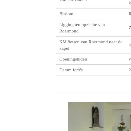
k
Bisdom
R
Ligging ten opzichte van
Roermond
KM fietsen van Roermond naar de
4
kapel
Openingstijden
v
Datum foto's
2