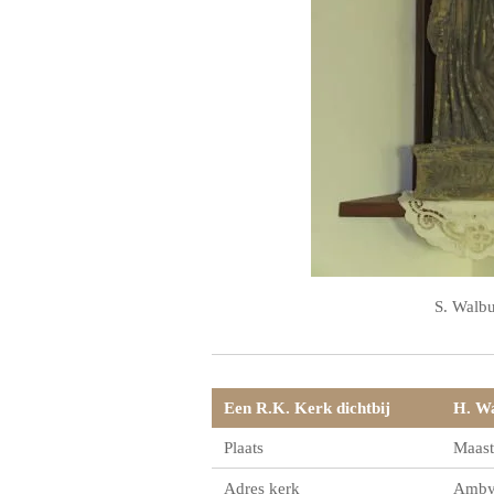
S. Walb
Een R.K. Kerk dichtbij
H. Wa
Plaats
Maast
Adres kerk
Ambye