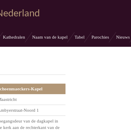
 Nederland
Kathedralen
Naam van de kapel
Tabel
Parochies
Nieuws
choenmaeckers-Kapel
aastricht
mbyerstraat-Noord 1
oegangsdeur van de dagkapel in
e kerk aan de rechterkant van de