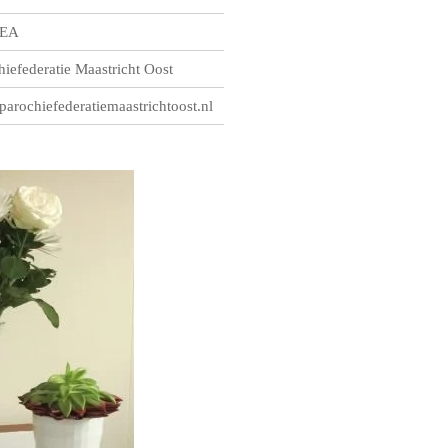
 EA
hiefederatie Maastricht Oost
arochiefederatiemaastrichtoost.nl