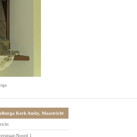
urga
lburga Kerk Amby, Maastricht
richt
rstraat-Noord 1