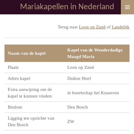
Mariakapellen in Nederland
Ga
direct
naar
Terug naar
Loon op Zand
of
Landelijk
de
hoofdinhoud
Kapel van de Wonderdadige
Naam van de kapel
Maagd Maria
Plaats
Loon op Zand
Adres kapel
Duikse Hoef
Extra aanwijzing om de
in buurtschap het Kraanven
kapel te kunnen vinden
Bisdom
Den Bosch
Ligging ten opzichte van
ZW
Den Bosch