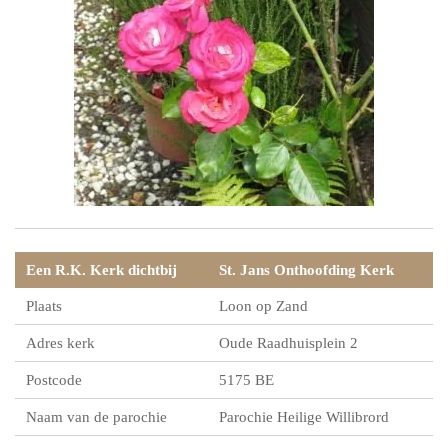
Een R.K. Kerk dichtbij
St. Jans Onthoofding Kerk
Plaats
Loon op Zand
Adres kerk
Oude Raadhuisplein 2
Postcode
5175 BE
Naam van de parochie
Parochie Heilige Willibrord