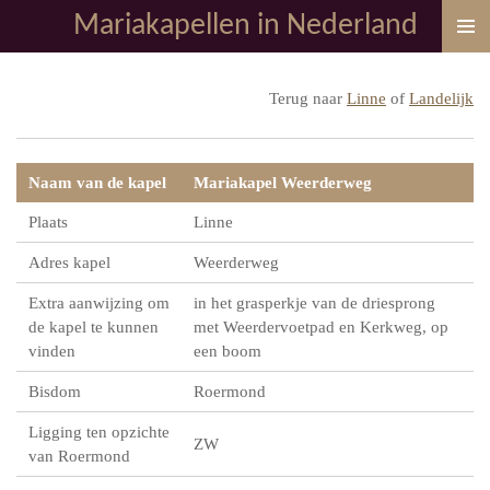
Mariakapellen in Nederland
Ga
direct
naar
Terug naar
Linne
of
Landelijk
de
hoofdinhoud
Naam van de kapel
Mariakapel Weerderweg
Plaats
Linne
Adres kapel
Weerderweg
Extra aanwijzing om
in het grasperkje van de driesprong
de kapel te kunnen
met Weerdervoetpad en Kerkweg, op
vinden
een boom
Bisdom
Roermond
Ligging ten opzichte
ZW
van Roermond