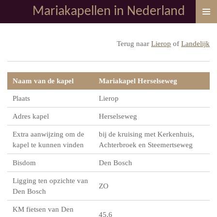
Mariakapellen in Nederland
Ga
direct
naar
Terug naar
Lierop
of
Landelijk
de
hoofdinhoud
Naam van de kapel
Mariakapel Herselseweg
Plaats
Lierop
Adres kapel
Herselseweg
Extra aanwijzing om de
bij de kruising met Kerkenhuis,
kapel te kunnen vinden
Achterbroek en Steemertseweg
Bisdom
Den Bosch
Ligging ten opzichte van
ZO
Den Bosch
KM fietsen van Den
45,6