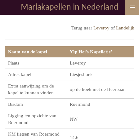
Mariakapellen in Nederland
Ga
direct
naar
Terug naar
Leveroy
of
Landelijk
de
hoofdinhoud
Naam van de kapel
'Op Hei's Kapelletje'
Plaats
Leveroy
Adres kapel
Liesjeshoek
Extra aanwijzing om de
op de hoek met de Heerbaan
kapel te kunnen vinden
Bisdom
Roermond
Ligging ten opzichte van
NW
Roermond
KM fietsen van Roermond
14,6