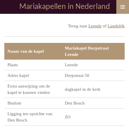
Mariakapellen in Nederland
Ga
direct
naar
Terug naar
Leende
of
Landelijk
de
hoofdinhoud
Mariakapel Dorpstraat
Naam van de kapel
Leende
Plaats
Leende
Adres kapel
Dorpstraat 50
Extra aanwijzing om de
dagkapel in de kerk
kapel te kunnen vinden
Bisdom
Den Bosch
Ligging ten opzichte van
ZO
Den Bosch