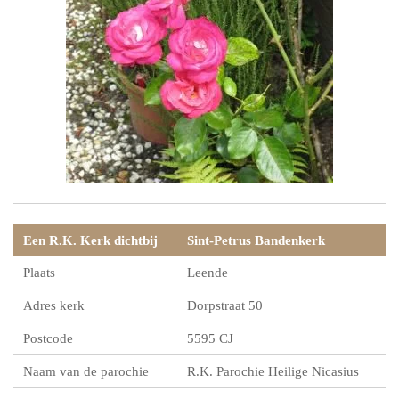
Een R.K. Kerk dichtbij
Sint-Petrus Bandenkerk
Plaats
Leende
Adres kerk
Dorpstraat 50
Postcode
5595 CJ
Naam van de parochie
R.K. Parochie Heilige Nicasius