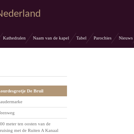
 Nederland
Kathedralen
Naam van de kapel
Tabel
Parochies
Nieuws
ourdesgrotje De Bruil
audermarke
eenweg
00 meter ten oosten van de
ruising met de Ruiten A Kanaal