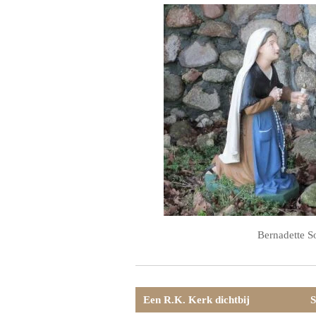
Bernadette S
Een R.K. Kerk dichtbij
S