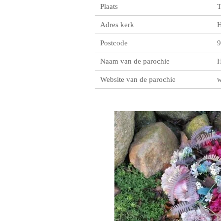
Plaats
T
Adres kerk
H
Postcode
9
Naam van de parochie
H
Website van de parochie
w