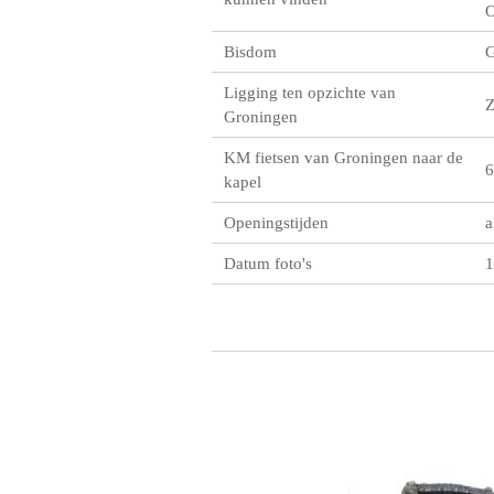
O
Bisdom
G
Ligging ten opzichte van
Groningen
KM fietsen van Groningen naar de
6
kapel
Openingstijden
a
Datum foto's
1