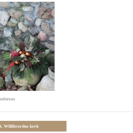
oubirous
t. Willibrordus kerk