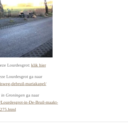
deze Lourdesgrot:
klik hier
eze Lourdesgrot ga naar
isweg-debruil-mariakapel/
 in Groningen
ga naar
Lourdesgrot-in-De-Bruil-maakt-
0275.html