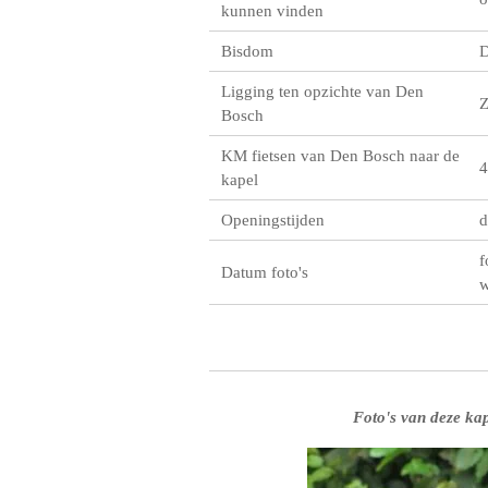
kunnen vinden
Bisdom
D
Ligging ten opzichte van Den
Bosch
KM fietsen van Den Bosch naar de
4
kapel
Openingstijden
d
f
Datum foto's
w
Foto's van deze kap