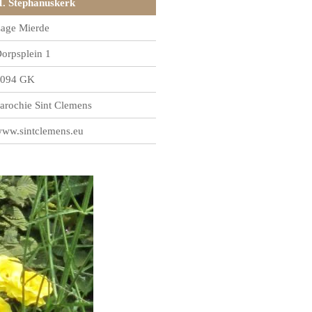
. Stephanuskerk
age Mierde
orpsplein 1
094 GK
arochie Sint Clemens
ww.sintclemens.eu