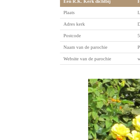
Een R.K. Kerk dichtbij
H
Plaats
L
Adres kerk
D
Postcode
5
Naam van de parochie
P
Website van de parochie
w