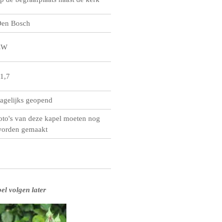
en Bosch
ZW
1,7
agelijks geopend
oto's van deze kapel moeten nog
orden gemaakt
el volgen later