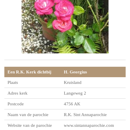
Een R.K. Kerk dichtbij
H. Georgius
Plaats
Kruisland
Adres kerk
Langeweg 2
Postcode
4756 AK
Naam van de parochie
R.K. Sint Annaparochie
Website van de parochie
www.sintannaparochie.com