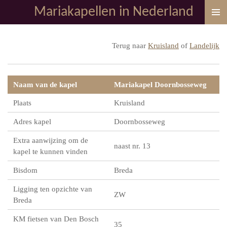
Mariakapellen in Nederland
Ga
direct
naar
Terug naar
Kruisland
of
Landelijk
de
hoofdinhoud
Naam van de kapel
Mariakapel Doornbosseweg
Plaats
Kruisland
Adres kapel
Doornbosseweg
Extra aanwijzing om de
naast nr. 13
kapel te kunnen vinden
Bisdom
Breda
Ligging ten opzichte van
ZW
Breda
KM fietsen van Den Bosch
35