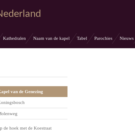
 Nederland
Kathedralen
Naam van de kapel
Tabel
Parochies
Nieuws
apel van de Genezing
oningsbosch
olenweg
p de hoek met de Koestraat