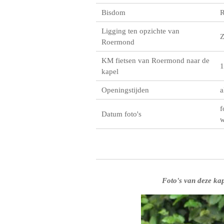
Bisdom
R
Ligging ten opzichte van
Roermond
KM fietsen van Roermond naar de
1
kapel
Openingstijden
a
f
Datum foto's
w
Foto's van deze kap