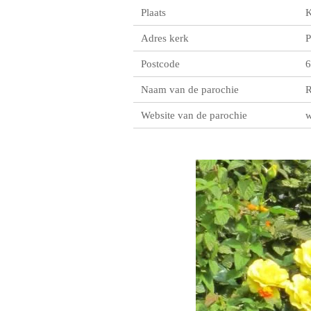
Plaats
K
Adres kerk
P
Postcode
6
Naam van de parochie
R
Website van de parochie
w