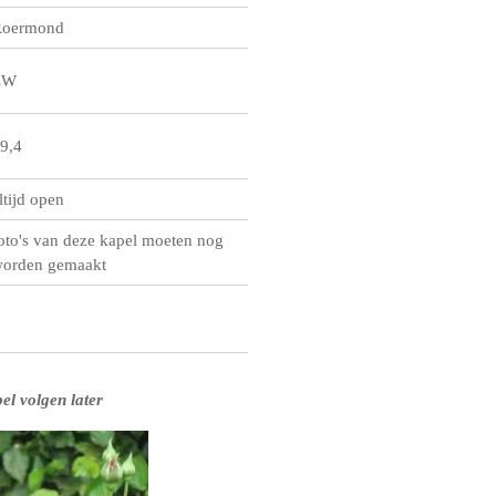
oermond
ZW
9,4
ltijd open
oto's van deze kapel moeten nog
orden gemaakt
el volgen later