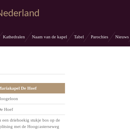
 Nederland
Kathedralen
Naam van de kapel
Tabel
Parochies
Nieuws
ariakapel De Hoef
oogeloon
e Hoef
n een driehoekig stukje bos op de
plitsing met de Hoogcasterseweg