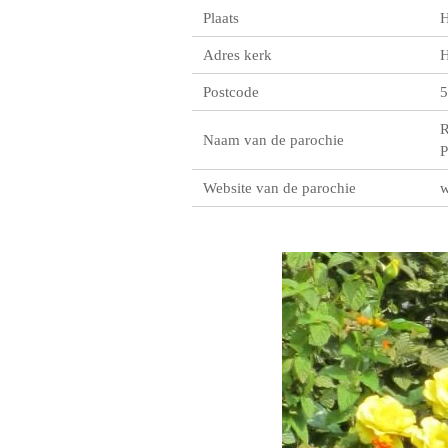
Plaats
H
Adres kerk
H
Postcode
5
R
Naam van de parochie
P
Website van de parochie
w