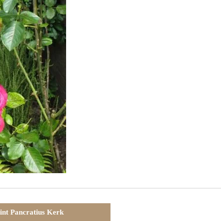
int Pancratius Kerk