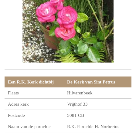
Een R.K. Kerk dichtbij
De Kerk van Sint Petrus
Plaats
Hilvarenbeek
Adres kerk
Vrijthof 33
Postcode
5081 CB
Naam van de parochie
R.K. Parochie H. Norbertus