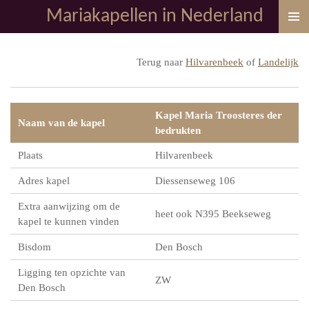
Mariakapellen in Nederland
Ga
direct
naar
Terug naar
Hilvarenbeek
of
Landelijk
de
hoofdinhoud
Kapel Maria Troosteres der
Naam van de kapel
bedrukten
Plaats
Hilvarenbeek
Adres kapel
Diessenseweg 106
Extra aanwijzing om de
heet ook N395 Beekseweg
kapel te kunnen vinden
Bisdom
Den Bosch
Ligging ten opzichte van
ZW
Den Bosch