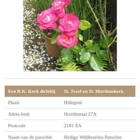
Een R.K. Kerk dichtbij
St. Jozef en St. Martinuskerk
Plaats
Hillegom
Adres kerk
Hoofdstraat 27A
Postcode
2181 EA
Naam van de parochie
Heilige Willibrordus Parochie