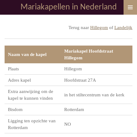
Mariakapellen in Nederland
Ga
direct
naar
Terug naar
Hillegom
of
Landelijk
de
hoofdinhoud
Mariakapel Hoofdstraat
Naam van de kapel
Hillegom
Plaats
Hillegom
Adres kapel
Hoofdstraat 27A
Extra aanwijzing om de
in het stiltecentrum van de kerk
kapel te kunnen vinden
Bisdom
Rotterdam
Ligging ten opzichte van
NO
Rotterdam